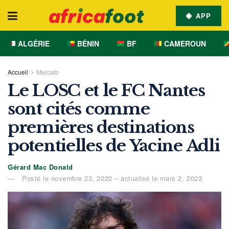
APP
ALGÉRIE
BÉNIN
BF
CAMEROUN
Accueil
Mercato
Le LOSC et le FC Nantes
sont cités comme
premières destinations
potentielles de Yacine Adli
Gérard Mac Donald
Posté le novembre 23, 2022 – actualisé le mars 2, 2023