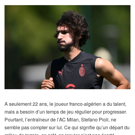
A seulement 22 ans, le joueur franco-algérien a du talent,
mais a besoin d’un temps de jeu régulier pour progresser.
Pourtant, l’entraîneur de l’AC Milan, Stefano Pioli, ne
semble pas compter sur lui. Ce qui signifie qu’un départ du