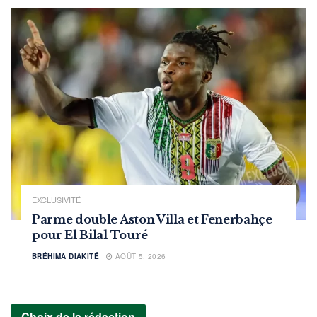
EXCLUSIVITÉ
Parme double Aston Villa et Fenerbahçe
pour El Bilal Touré
BRÉHIMA DIAKITÉ
AOÛT 5, 2026
Choix de la rédaction