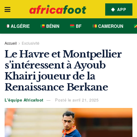
APP
ALGÉRIE
BÉNIN
BF
CAMEROUN
Accueil
Exclusivité
Le Havre et Montpellier
s’intéressent à Ayoub
Khairi joueur de la
Renaissance Berkane
L'équipe Africafoot
Posté le avril 21, 2025