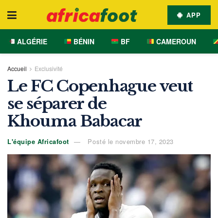
APP
ALGÉRIE
BÉNIN
BF
CAMEROUN
Accueil
Exclusivité
Le FC Copenhague veut
se séparer de
Khouma Babacar
L'équipe Africafoot
Posté le novembre 17, 2023