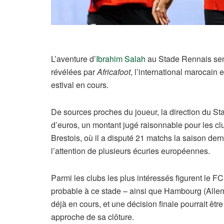
L’aventure d’
Ibrahim Salah
au Stade Rennais semb
révélées par
Africafoot
, l’international marocain 
estival en cours.
De sources proches du joueur, la direction du Sta
d’euros, un montant jugé raisonnable pour les clu
Brestois, où il a disputé 21 matchs la saison dern
l’attention de plusieurs écuries européennes.
Parmi les clubs les plus intéressés figurent le 
probable à ce stade – ainsi que Hambourg (Alle
déjà en cours, et une décision finale pourrait êtr
approche de sa clôture.