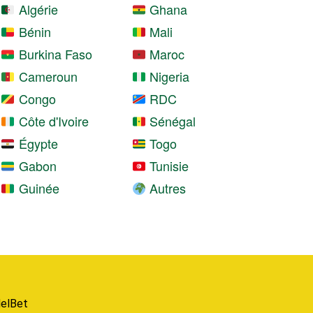
Algérie
Ghana
Bénin
Mali
Burkina Faso
Maroc
Cameroun
Nigeria
Congo
RDC
Côte d'Ivoire
Sénégal
Égypte
Togo
Gabon
Tunisie
Guinée
Autres
elBet