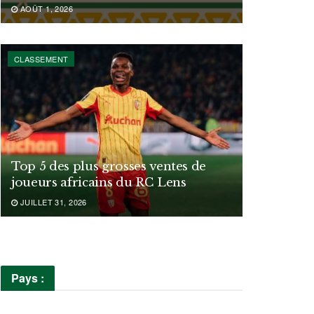
AOÛT 1, 2026
CLASSEMENT
Top 5 des plus grosses ventes de
joueurs africains du RC Lens
JUILLET 31, 2026
Pays :