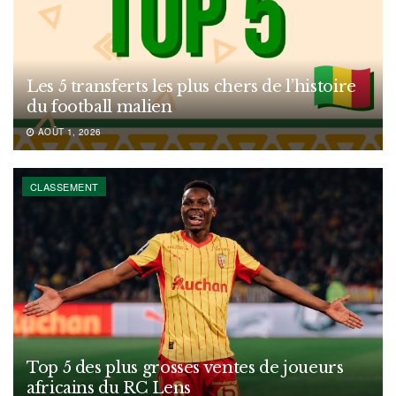
Les 5 transferts les plus chers de l’histoire
du football malien
AOÛT 1, 2026
CLASSEMENT
Top 5 des plus grosses ventes de joueurs
africains du RC Lens