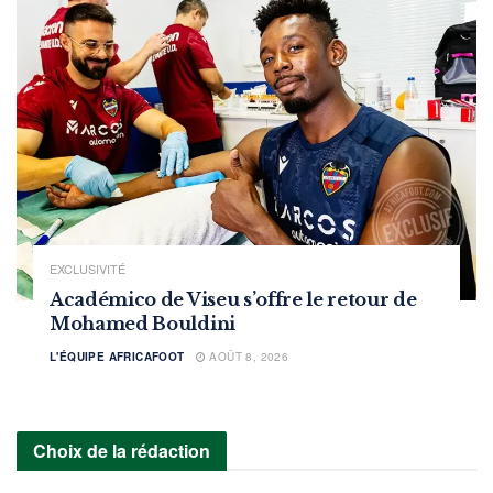
EXCLUSIVITÉ
Académico de Viseu s’offre le retour de
Mohamed Bouldini
L'ÉQUIPE AFRICAFOOT
AOÛT 8, 2026
Choix de la rédaction