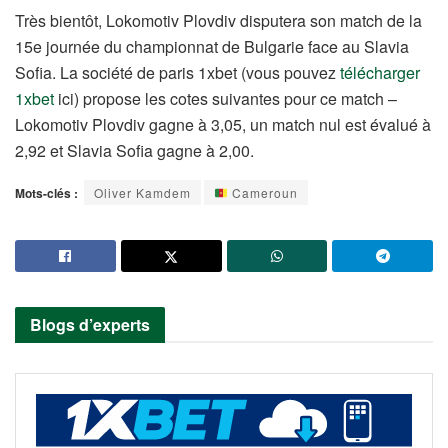
Très bientôt, Lokomotiv Plovdiv disputera son match de la
15e journée du championnat de Bulgarie face au Slavia
Sofia. La société de paris 1xbet (vous pouvez
télécharger
1xbet
ici) propose les cotes suivantes pour ce match –
Lokomotiv Plovdiv gagne à 3,05, un match nul est évalué à
2,92 et Slavia Sofia gagne à 2,00.
Mots-clés :
Oliver Kamdem
Cameroun
Blogs d’experts