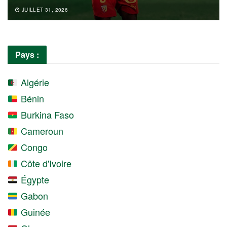
JUILLET 31, 2026
Pays :
Algérie
Bénin
Burkina Faso
Cameroun
Congo
Côte d'Ivoire
Égypte
Gabon
Guinée