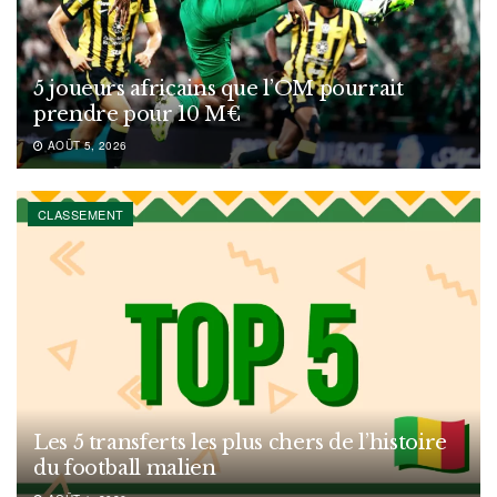
5 joueurs africains que l’OM pourrait
prendre pour 10 M€
AOÛT 5, 2026
CLASSEMENT
Les 5 transferts les plus chers de l’histoire
du football malien