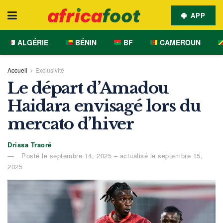
APP
ALGÉRIE
BÉNIN
BF
CAMEROUN
Accueil
Exclusivité
Le départ d’Amadou
Haidara envisagé lors du
mercato d’hiver
Drissa Traoré
Posté le septembre 14, 2025 – actualisé le septembre 15,
2025