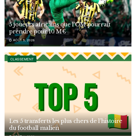
5 joueurs africains que l’OM pourrait
prendre pour 10 M€
AOÛT 5, 2026
CLASSEMENT
Les 5 transferts les plus chers de l’histoire
du football malien