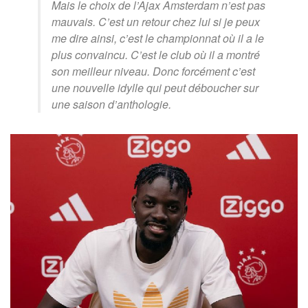
Mais le choix de l’Ajax Amsterdam n’est pas
mauvais. C’est un retour chez lui si je peux
me dire ainsi, c’est le championnat où il a le
plus convaincu. C’est le club où il a montré
son meilleur niveau. Donc forcément c’est
une nouvelle idylle qui peut déboucher sur
une saison d’anthologie.