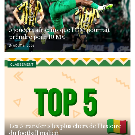
5 joueurs africains que l’OM pourrait
prendre pour 10 M€
AOÛT 5, 2026
CLASSEMENT
Les 5 transferts les plus chers de l’histoire
du football malien