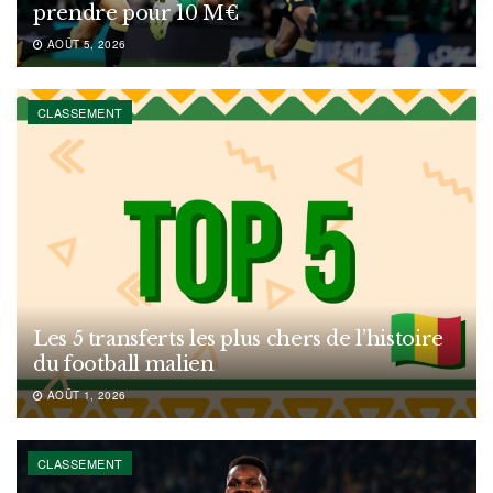
prendre pour 10 M€
AOÛT 5, 2026
CLASSEMENT
Les 5 transferts les plus chers de l’histoire
du football malien
AOÛT 1, 2026
CLASSEMENT