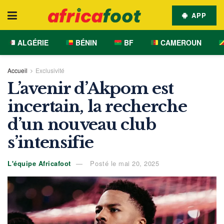
APP
ALGÉRIE
BÉNIN
BF
CAMEROUN
Accueil
Exclusivité
L’avenir d’Akpom est
incertain, la recherche
d’un nouveau club
s’intensifie
L'équipe Africafoot
Posté le mai 20, 2025