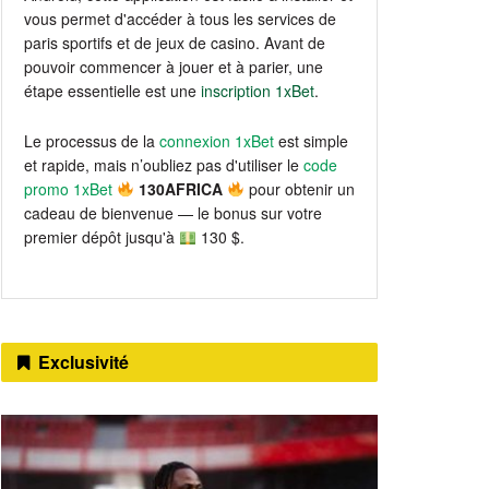
vous permet d'accéder à tous les services de
paris sportifs et de jeux de casino. Avant de
pouvoir commencer à jouer et à parier, une
étape essentielle est une
inscription 1xBet
.
Le processus de la
connexion 1xBet
est simple
et rapide, mais n’oubliez pas d'utiliser le
code
promo 1xBet
130AFRICA
pour obtenir un
cadeau de bienvenue — le bonus sur votre
premier dépôt jusqu'à
130 $.
Exclusivité