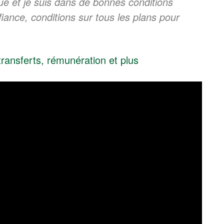
ue et je suis dans de bonnes conditions
iance, conditions sur tous les plans pour
ransferts, rémunération et plus