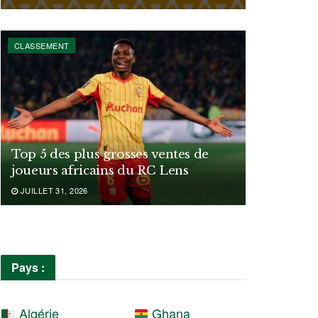
CLASSEMENT
Top 5 des plus grosses ventes de
joueurs africains du RC Lens
JUILLET 31, 2026
Pays :
Algérie
Ghana