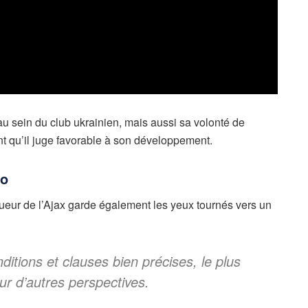
au sein du club ukrainien, mais aussi sa volonté de
 qu’il juge favorable à son développement.
so
joueur de l’Ajax garde également les yeux tournés vers un
ditions et clauses bien précises, le plus
ur d’autres perspectives.