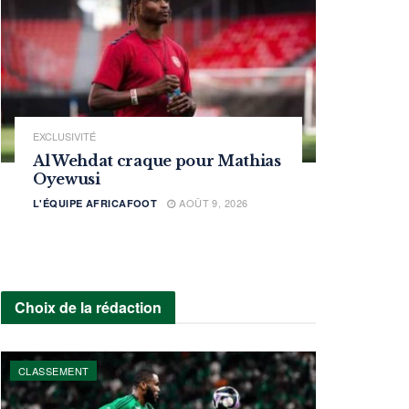
EXCLUSIVITÉ
Al Wehdat craque pour Mathias
Oyewusi
AOÛT 9, 2026
L'ÉQUIPE AFRICAFOOT
Choix de la rédaction
CLASSEMENT