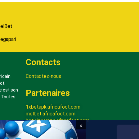
elBet
egapari
Contacts
Contactez-nous
ricain
ot.
e est son
Partenaires
? Toutes
1xbetapk.africafoot.com
melbet.africafoot.com
betwinnerapp.africafoot.com
×
megapari.africafoot.com
888starz.africafoot.com