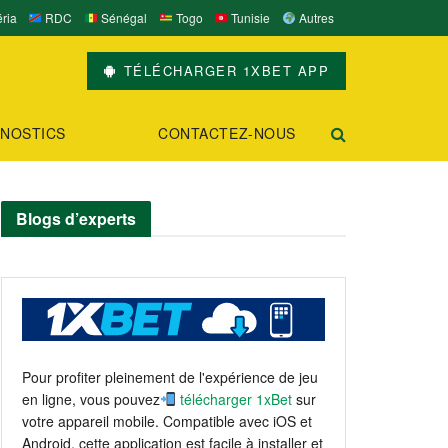
ria
RDC
Sénégal
Togo
Tunisie
Autres
TÉLÉCHARGER 1XBET APP
NOSTICS
CONTACTEZ-NOUS
Blogs d’experts
Pour profiter pleinement de l'expérience de jeu
en ligne, vous pouvez
télécharger 1xBet
sur
votre appareil mobile. Compatible avec iOS et
Android, cette application est facile à installer et