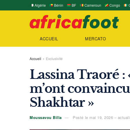
Algérie
Bénin
BF
Cameroun
Congo
C
ACCUEIL
MERCATO
Accueil
Exclusivité
Lassina Traoré : «
m’ont convaincu
Shakhtar »
Moussavou Billa
Posté le mai 19, 2026 – actuali