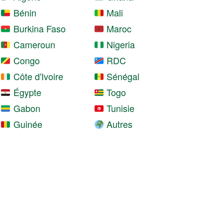
Bénin
Mali
Burkina Faso
Maroc
Cameroun
Nigeria
Congo
RDC
Côte d'Ivoire
Sénégal
Égypte
Togo
Gabon
Tunisie
Guinée
Autres