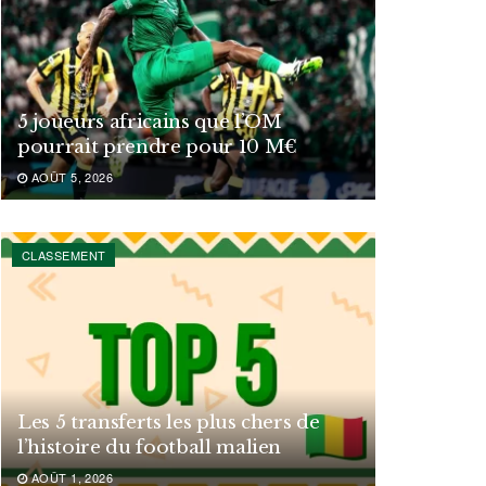
5 joueurs africains que l’OM
pourrait prendre pour 10 M€
AOÛT 5, 2026
CLASSEMENT
Les 5 transferts les plus chers de
l’histoire du football malien
AOÛT 1, 2026