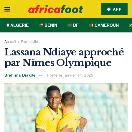
APP
ALGÉRIE
BÉNIN
BF
CAMEROUN
Accueil
Exclusivité
Lassana Ndiaye approché
par Nîmes Olympique
Bréhima Diakité
Posté le janvier 14, 2025