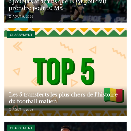
5 joueurs africains que l’OM pourrait
prendre pour 10 M€
AOÛT 5, 2026
CLASSEMENT
Les 5 transferts les plus chers de l’histoire
du football malien
AOÛT 1, 2026
CLASSEMENT