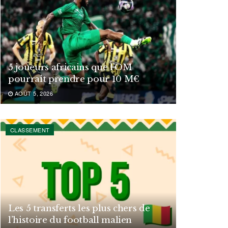
5 joueurs africains que l’OM
pourrait prendre pour 10 M€
AOÛT 5, 2026
CLASSEMENT
Les 5 transferts les plus chers de
l’histoire du football malien