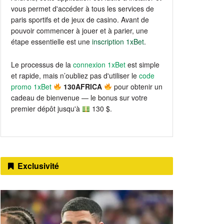
vous permet d'accéder à tous les services de
paris sportifs et de jeux de casino. Avant de
pouvoir commencer à jouer et à parier, une
étape essentielle est une
inscription 1xBet
.
Le processus de la
connexion 1xBet
est simple
et rapide, mais n’oubliez pas d'utiliser le
code
promo 1xBet
130AFRICA
pour obtenir un
cadeau de bienvenue — le bonus sur votre
premier dépôt jusqu'à
130 $.
Exclusivité