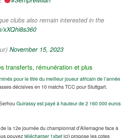
ue clubs also remain interested in the
om/xXQhi8s360
ur)
November 15, 2023
 transferts, rémunération et plus
inés pour le titre du meilleur joueur africain de l’année
 passes décisives en 10 matchs TCC pour Stuttgart.
 Serhou
Guirassy est payé à hauteur de 2 160 000 euros
ch de la 12e journée du championnat d’Allemagne face à
(vous pouvez
télécharger 1xbet
ici) propose les cotes