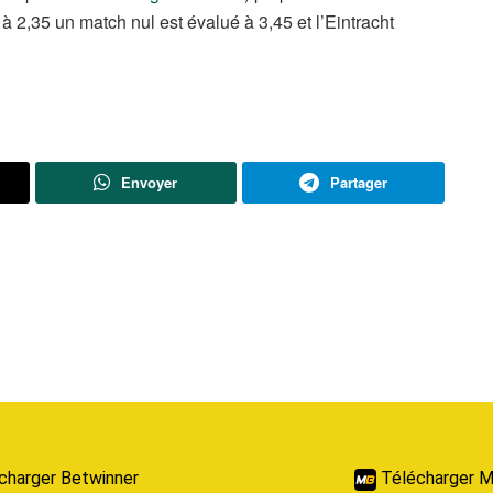
à 2,35 un match nul est évalué à 3,45 et l’Eintracht
Envoyer
Partager
charger Betwinner
Télécharger M