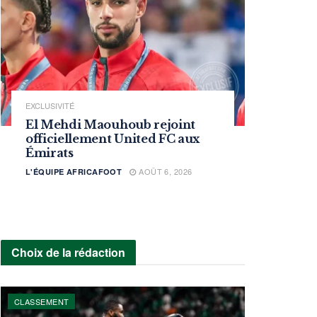
EXCLUSIVITÉ
El Mehdi Maouhoub rejoint
officiellement United FC aux
Émirats
AOÛT 6, 2026
L'ÉQUIPE AFRICAFOOT
Choix de la rédaction
CLASSEMENT