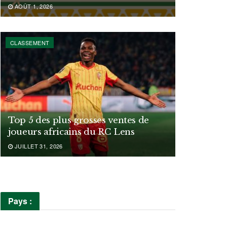
AOÛT 1, 2026
CLASSEMENT
Top 5 des plus grosses ventes de
joueurs africains du RC Lens
JUILLET 31, 2026
Pays :