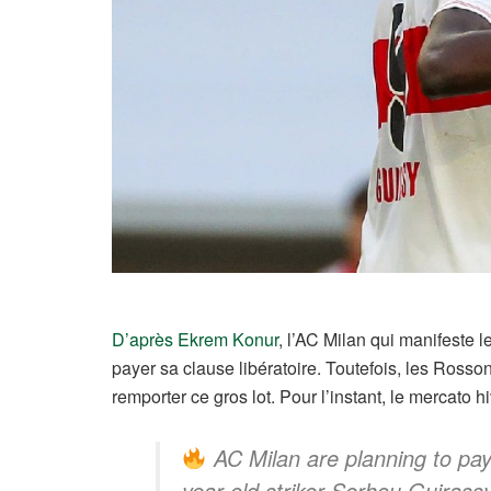
D’après Ekrem Konur
, l’AC Milan qui manifeste l
payer sa clause libératoire. Toutefois, les Rosson
remporter ce gros lot. Pour l’instant, le mercato 
AC Milan are planning to pay 
year-old striker Serhou Guirass