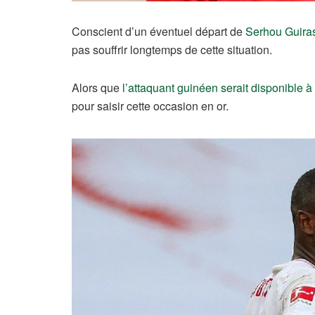
Conscient d’un éventuel départ de
Serhou Guira
pas souffrir longtemps de cette situation.
Alors que
l’attaquant guinéen serait disponible à 
pour saisir cette occasion en or.