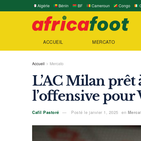
Algérie
Bénin
BF
Cameroun
Congo
C
ACCUEIL
MERCATO
Accueil
Mercato
L’AC Milan prêt 
l’offensive pou
Cafil Pastoré
Posté le janvier 1, 2025
en
Merca