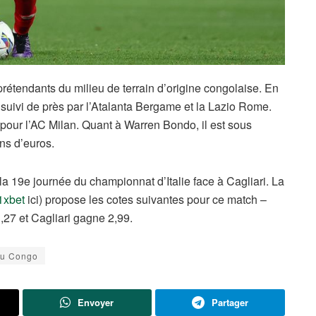
rétendants du milieu de terrain d’origine congolaise. En
t suivi de près par l’Atalanta Bergame et la Lazio Rome.
 pour l’AC Milan. Quant à Warren Bondo, il est sous
ons d’euros.
la 19e journée du championnat d’Italie face à Cagliari. La
1xbet
ici) propose les cotes suivantes pour ce match –
,27 et Cagliari gagne 2,99.
du Congo
Envoyer
Partager