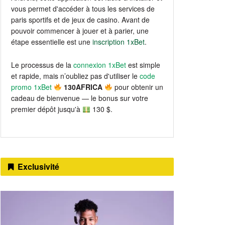
vous permet d'accéder à tous les services de
paris sportifs et de jeux de casino. Avant de
pouvoir commencer à jouer et à parier, une
étape essentielle est une
inscription 1xBet
.
Le processus de la
connexion 1xBet
est simple
et rapide, mais n’oubliez pas d'utiliser le
code
promo 1xBet
130AFRICA
pour obtenir un
cadeau de bienvenue — le bonus sur votre
premier dépôt jusqu'à
130 $.
Exclusivité