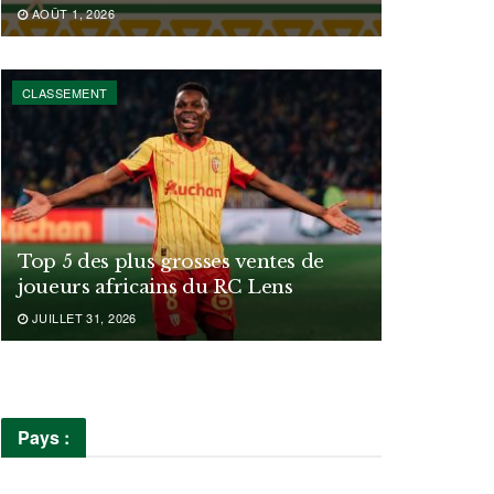
AOÛT 1, 2026
CLASSEMENT
Top 5 des plus grosses ventes de
joueurs africains du RC Lens
JUILLET 31, 2026
Pays :