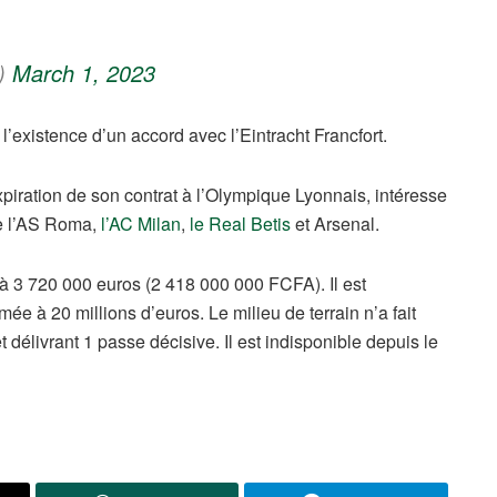
)
March 1, 2023
l’existence d’un accord avec l’Eintracht Francfort.
xpiration de son contrat à l’Olympique Lyonnais, intéresse
te l’AS Roma,
l’AC Milan
,
le Real Betis
et Arsenal.
à 3 720 000 euros (2 418 000 000 FCFA). Il est
e à 20 millions d’euros. Le milieu de terrain n’a fait
 délivrant 1 passe décisive. Il est indisponible depuis le