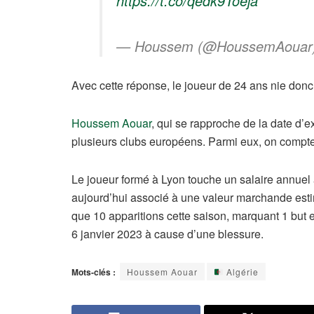
https://t.co/qedk9Toeja
— Houssem (@HoussemAouar
Avec cette réponse, le joueur de 24 ans nie donc 
Houssem Aouar
, qui se rapproche de la date d’e
plusieurs clubs européens. Parmi eux, on comp
Le joueur formé à Lyon touche un salaire annuel 
aujourd’hui associé à une valeur marchande estimé
que 10 apparitions cette saison, marquant 1 but et
6 janvier 2023 à cause d’une blessure.
Mots-clés :
Houssem Aouar
Algérie