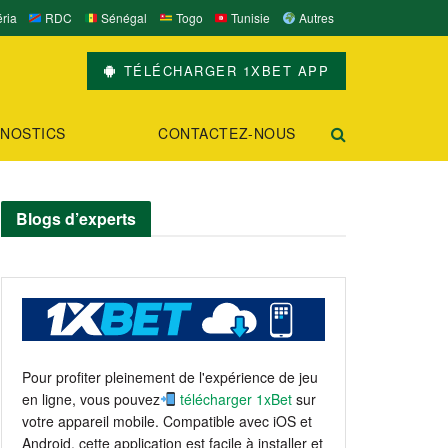
ria
RDC
Sénégal
Togo
Tunisie
Autres
TÉLÉCHARGER 1XBET APP
NOSTICS
CONTACTEZ-NOUS
Blogs d’experts
Pour profiter pleinement de l'expérience de jeu
en ligne, vous pouvez
télécharger 1xBet
sur
votre appareil mobile. Compatible avec iOS et
Android, cette application est facile à installer et