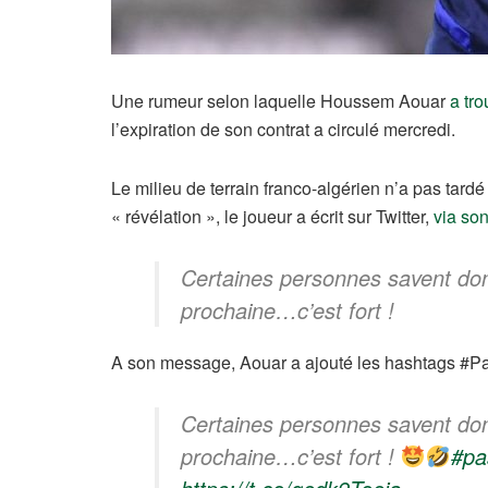
Une rumeur selon laquelle Houssem Aouar
a tro
l’expiration de son contrat a circulé mercredi.
Le milieu de terrain franco-algérien n’a pas tardé 
« révélation », le joueur a écrit sur Twitter,
via son
Certaines personnes savent donc
prochaine…c’est fort !
A son message, Aouar a ajouté les hashtags #Pa
Certaines personnes savent donc
prochaine…c’est fort !
#pa