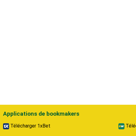
Applications de bookmakers
Télécharger 1xBet
Télé