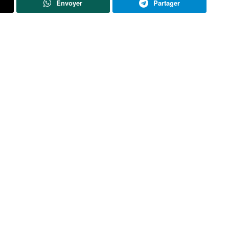
Envoyer
Partager