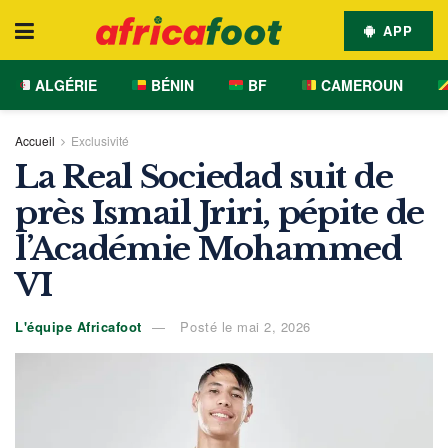
APP
ALGÉRIE
BÉNIN
BF
CAMEROUN
Accueil
Exclusivité
La Real Sociedad suit de
près Ismail Jriri, pépite de
l’Académie Mohammed
VI
L'équipe Africafoot
Posté le mai 2, 2026