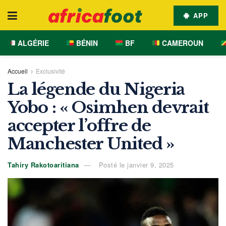
APP
ALGÉRIE
BÉNIN
BF
CAMEROUN
Accueil
Exclusivité
La légende du Nigeria
Yobo : « Osimhen devrait
accepter l’offre de
Manchester United »
Tahiry Rakotoaritiana
Posté le janvier 9, 2025