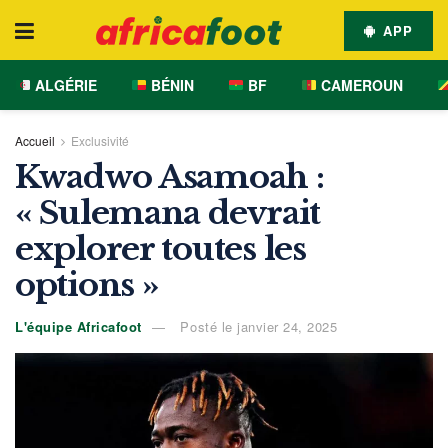
APP
ALGÉRIE
BÉNIN
BF
CAMEROUN
Accueil
Exclusivité
Kwadwo Asamoah :
« Sulemana devrait
explorer toutes les
options »
L'équipe Africafoot
Posté le janvier 24, 2025