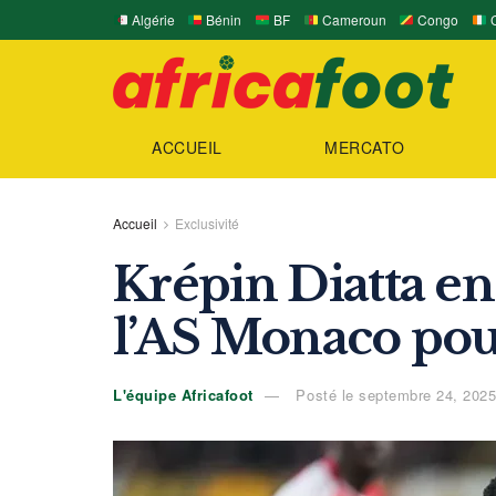
Algérie
Bénin
BF
Cameroun
Congo
C
ACCUEIL
MERCATO
Accueil
Exclusivité
Krépin Diatta en
l’AS Monaco pou
L'équipe Africafoot
Posté le septembre 24, 2025