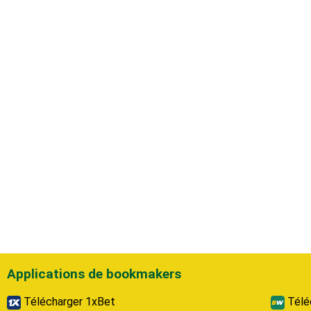
Applications de bookmakers
Télécharger 1xBet
Télé