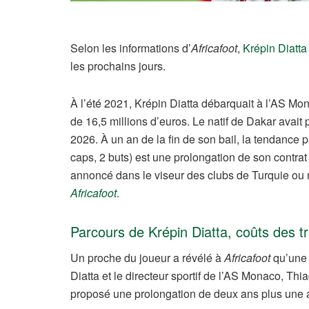
Selon les informations d’
Africafoot
,
Krépin Diatta
les prochains jours.
À l’été 2021, Krépin Diatta débarquait à l’AS 
de 16,5 millions d’euros. Le natif de Dakar avait 
2026. À un an de la fin de son bail, la tendance p
caps, 2 buts) est une prolongation de son contrat
annoncé dans le viseur des clubs de Turquie ou
Africafoot
.
Parcours de Krépin Diatta, coûts des t
Un proche du joueur a révélé à
Africafoot
qu’une 
Diatta et le directeur sportif de l’AS Monaco, Thi
proposé une prolongation de deux ans plus une 