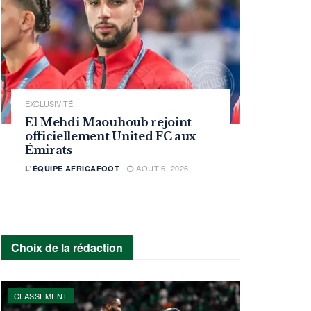
EXCLUSIVITÉ
El Mehdi Maouhoub rejoint
officiellement United FC aux
Émirats
AOÛT 6, 2026
L'ÉQUIPE AFRICAFOOT
Choix de la rédaction
CLASSEMENT