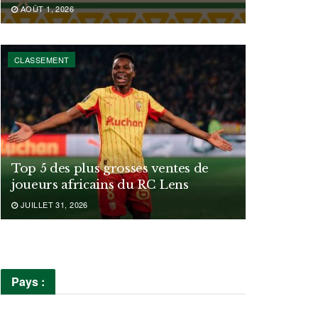
AOÛT 1, 2026
CLASSEMENT
Top 5 des plus grosses ventes de
joueurs africains du RC Lens
JUILLET 31, 2026
Pays :