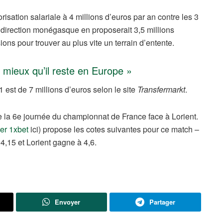
sation salariale à 4 millions d’euros par an contre les 3
la direction monégasque en proposerait 3,5 millions
ns pour trouver au plus vite un terrain d’entente.
it mieux qu’il reste en Europe »
est de 7 millions d’euros selon le site
Transfermarkt
.
e la 6e journée du championnat de France face à Lorient.
er 1xbet
ici) propose les cotes suivantes pour ce match –
,15 et Lorient gagne à 4,6.
Envoyer
Partager