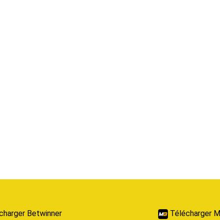
charger Betwinner
Télécharger M