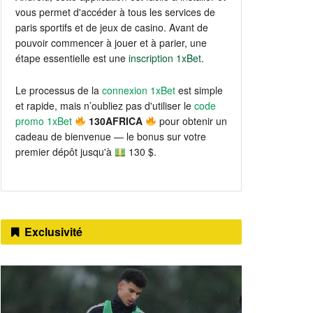
vous permet d'accéder à tous les services de
paris sportifs et de jeux de casino. Avant de
pouvoir commencer à jouer et à parier, une
étape essentielle est une
inscription 1xBet
.
Le processus de la
connexion 1xBet
est simple
et rapide, mais n’oubliez pas d'utiliser le
code
promo 1xBet
130AFRICA
pour obtenir un
cadeau de bienvenue — le bonus sur votre
premier dépôt jusqu'à
130 $.
Exclusivité