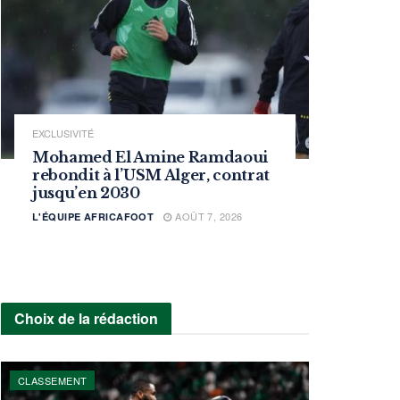
EXCLUSIVITÉ
Mohamed El Amine Ramdaoui
rebondit à l’USM Alger, contrat
jusqu’en 2030
AOÛT 7, 2026
L'ÉQUIPE AFRICAFOOT
Choix de la rédaction
CLASSEMENT