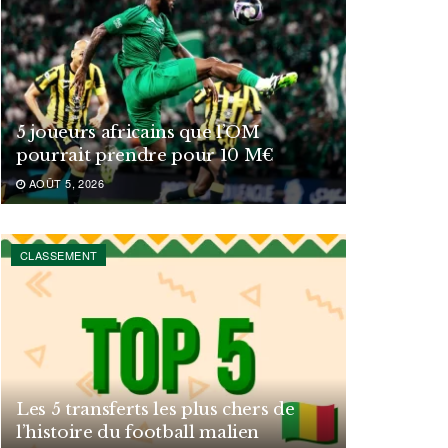
5 joueurs africains que l’OM
pourrait prendre pour 10 M€
AOÛT 5, 2026
CLASSEMENT
Les 5 transferts les plus chers de
l’histoire du football malien