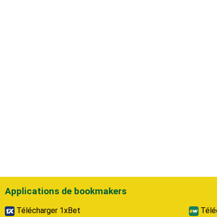
Applications de bookmakers
Télécharger 1xBet
Télé