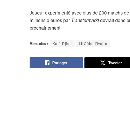
Joueur expérimenté avec plus de 200 matchs de Lig
millions d’euros par
Transfermarkt
devrait donc pr
prochainement.
Mots-clés :
Koffi Djidji
Côte d'Ivoire
Partager
Tweeter