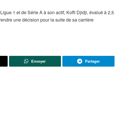
ue 1 et de Série A à son actif, Koffi Djidji, évalué à 2,5
endre une décision pour la suite de sa carrière
Envoyer
Partager