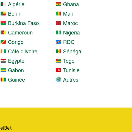
Algérie
Ghana
Bénin
Mali
Burkina Faso
Maroc
Cameroun
Nigeria
Congo
RDC
Côte d'Ivoire
Sénégal
Égypte
Togo
Gabon
Tunisie
Guinée
Autres
elBet