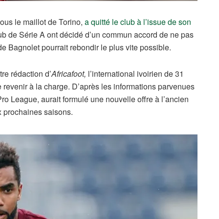
ous le maillot de Torino,
a quitté le club à l’issue de son
e club de Série A ont décidé d’un commun accord de ne pas
de Bagnolet pourrait rebondir le plus vite possible.
tre rédaction d’
Africafoot,
l’international ivoirien de 31
e revenir à la charge. D’après les informations parvenues
ro League, aurait formulé une nouvelle offre à l’ancien
ux prochaines saisons.