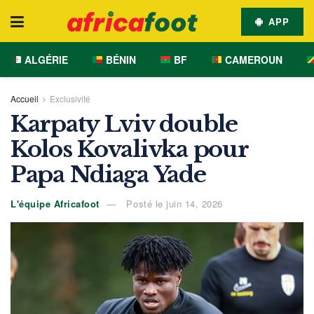
APP
ALGÉRIE
BÉNIN
BF
CAMEROUN
Accueil
Exclusivité
Karpaty Lviv double
Kolos Kovalivka pour
Papa Ndiaga Yade
L'équipe Africafoot
Posté le juin 14, 2026