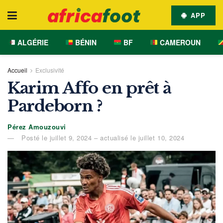
APP
ALGÉRIE
BÉNIN
BF
CAMEROUN
Accueil
Exclusivité
Karim Affo en prêt à
Pardeborn ?
Pérez Amouzouvi
Posté le juillet 9, 2024 – actualisé le juillet 10, 2024