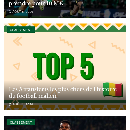
prendre pour 10 M€
AOÛT 5, 2026
CLASSEMENT
Les 5 transferts les plus chers de l’histoire
du football malien
AOÛT 1, 2026
CLASSEMENT