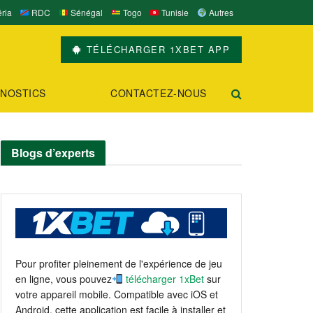
ria
RDC
Sénégal
Togo
Tunisie
Autres
TÉLÉCHARGER 1XBET APP
NOSTICS
CONTACTEZ-NOUS
Blogs d’experts
Pour profiter pleinement de l'expérience de jeu
en ligne, vous pouvez
télécharger 1xBet
sur
votre appareil mobile. Compatible avec iOS et
Android, cette application est facile à installer et