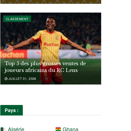
CLASSEMENT
Top 5 des plus grosses ventes de
joueurs africains du RC Lens
JUILLET 31, 2026
Pays :
Algérie
Ghana