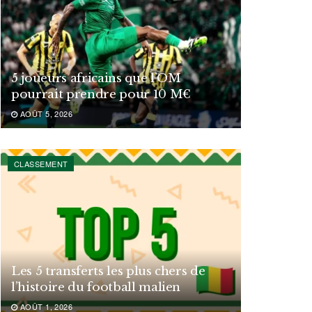
5 joueurs africains que l’OM
pourrait prendre pour 10 M€
AOÛT 5, 2026
CLASSEMENT
Les 5 transferts les plus chers de
l’histoire du football malien
AOÛT 1, 2026