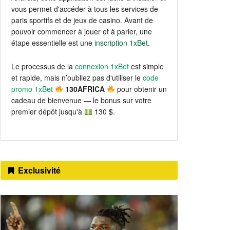
vous permet d'accéder à tous les services de
paris sportifs et de jeux de casino. Avant de
pouvoir commencer à jouer et à parier, une
étape essentielle est une
inscription 1xBet
.
Le processus de la
connexion 1xBet
est simple
et rapide, mais n’oubliez pas d'utiliser le
code
promo 1xBet
130AFRICA
pour obtenir un
cadeau de bienvenue — le bonus sur votre
premier dépôt jusqu'à
130 $.
Exclusivité