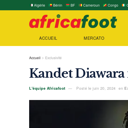
Algérie
Bénin
BF
Cameroun
Congo
C
ACCUEIL
MERCATO
Accueil
Exclusivité
Kandet Diawara 
L'équipe Africafoot
Posté le juin 20, 2024
en
E