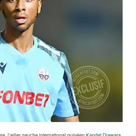
e, l’ailier gauche international guinéen
Kandet Diawara
,