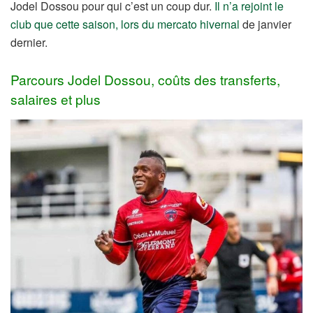
Jodel Dossou pour qui c’est un coup dur.
Il n’a rejoint le
club que cette saison, lors du mercato hivernal
de janvier
dernier.
Parcours Jodel Dossou, coûts des transferts,
salaires et plus