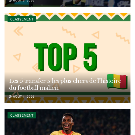
AOÛT 5, 2026
CLASSEMENT
Les 5 transferts les plus chers de l’histoire
du football malien
AOÛT 1, 2026
CLASSEMENT