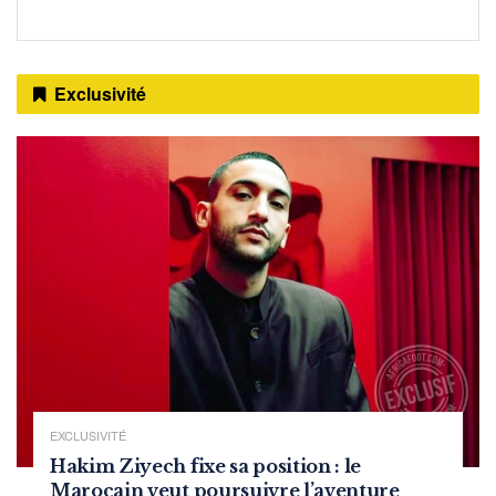
Exclusivité
EXCLUSIVITÉ
Hakim Ziyech fixe sa position : le
Marocain veut poursuivre l’aventure