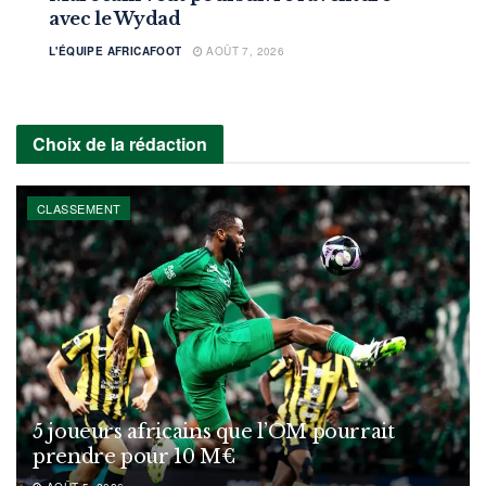
avec le Wydad
L'ÉQUIPE AFRICAFOOT
AOÛT 7, 2026
Choix de la rédaction
CLASSEMENT
5 joueurs africains que l’OM pourrait
prendre pour 10 M€