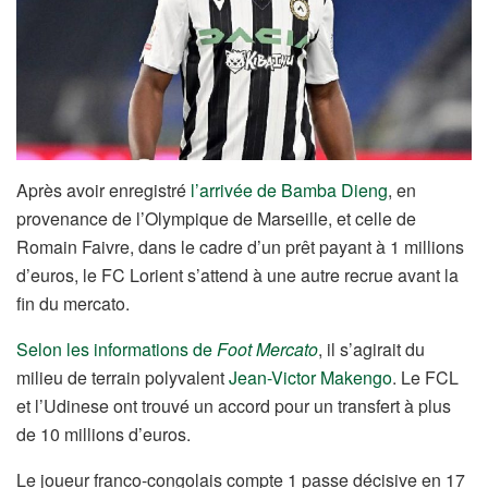
Après avoir enregistré
l’arrivée de Bamba Dieng
, en
provenance de l’Olympique de Marseille, et celle de
Romain Faivre, dans le cadre d’un prêt payant à 1 millions
d’euros, le FC Lorient s’attend à une autre recrue avant la
fin du mercato.
Selon les informations de
Foot Mercato
, il s’agirait du
milieu de terrain polyvalent
Jean-Victor Makengo
. Le FCL
et l’Udinese ont trouvé un accord pour un transfert à plus
de 10 millions d’euros.
Le joueur franco-congolais compte 1 passe décisive en 17