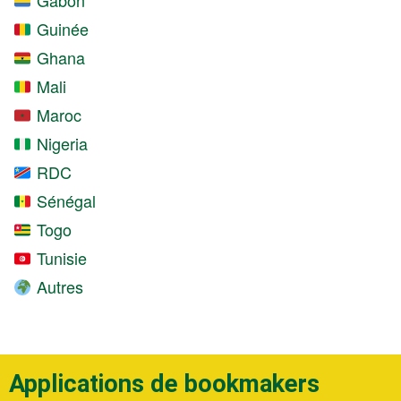
Gabon
Guinée
Ghana
Mali
Maroc
Nigeria
RDC
Sénégal
Togo
Tunisie
Autres
Applications de bookmakers