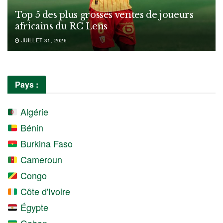
Top 5 des plus grosses ventes de joueurs
africains du RC Lens
JUILLET 31, 2026
Pays :
Algérie
Bénin
Burkina Faso
Cameroun
Congo
Côte d'Ivoire
Égypte