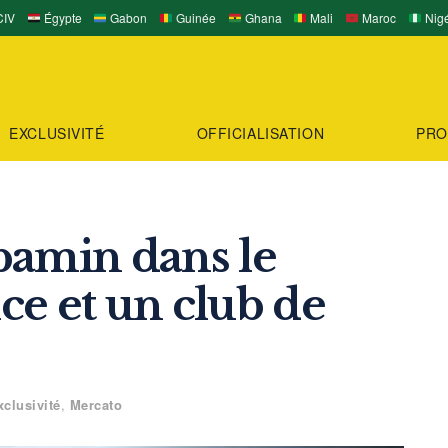
IV
Égypte
Gabon
Guinée
Ghana
Mali
Maroc
Nigé
EXCLUSIVITÉ
OFFICIALISATION
PRO
bamin dans le
ce et un club de
xclusivité
,
Mercato