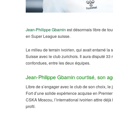
Jean-Philippe Gbamin
est désormais libre de tou
en Super League suisse.
Le milieu de terrain ivoirien, qui avait entamé l
Suisse avec le club zurichois. Il aura disputé 33 
confondues, entre les deux équipes.
Jean-Philippe Gbamin courtisé, son ag
Libre de s’engager avec le club de son choix, l
Fort d’une solide expérience acquise en Premier
CSKA Moscou, l’international ivoirien attire déjà 
profil.