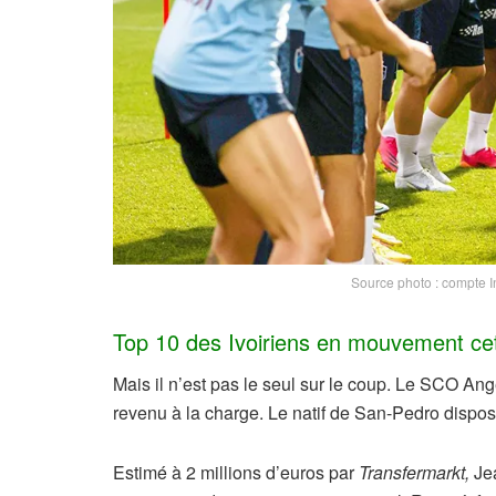
Source photo : compte 
Top 10 des Ivoiriens en mouvement cet
Mais il n’est pas le seul sur le coup. Le SCO Ange
revenu à la charge. Le natif de San-Pedro dispos
Estimé à 2 millions d’euros par
Transfermarkt,
Jea