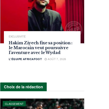
EXCLUSIVITÉ
Hakim Ziyech fixe sa position :
le Marocain veut poursuivre
l’aventure avec le Wydad
AOÛT 7, 2026
L'ÉQUIPE AFRICAFOOT
Choix de la rédaction
CLASSEMENT