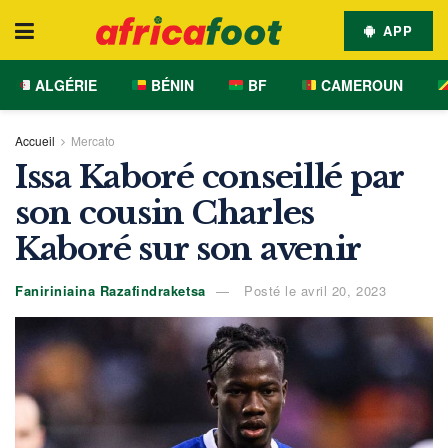
APP
ALGÉRIE
BÉNIN
BF
CAMEROUN
Accueil
Mercato
Issa Kaboré conseillé par
son cousin Charles
Kaboré sur son avenir
Faniriniaina Razafindraketsa
Posté le avril 20, 2023