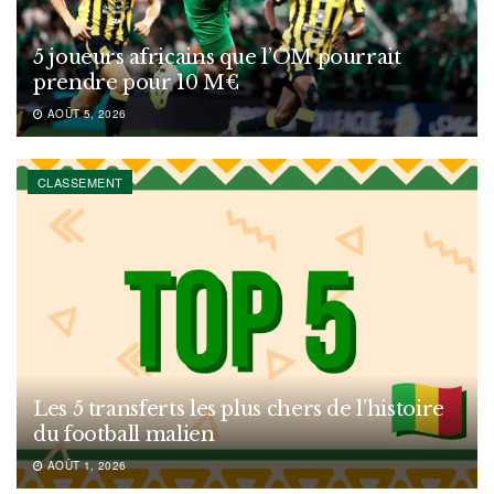
5 joueurs africains que l’OM pourrait
prendre pour 10 M€
AOÛT 5, 2026
CLASSEMENT
Les 5 transferts les plus chers de l’histoire
du football malien
AOÛT 1, 2026