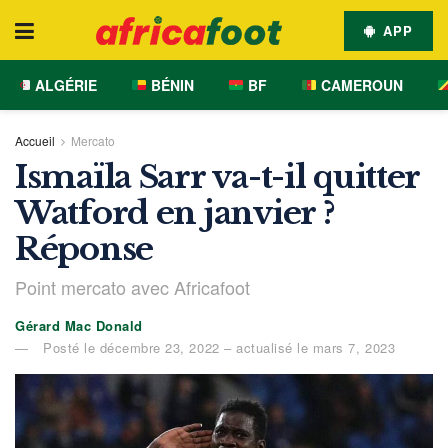
APP
ALGÉRIE
BÉNIN
BF
CAMEROUN
Accueil
Mercato
Ismaïla Sarr va-t-il quitter
Watford en janvier ?
Réponse
Point mercato avec Africafoot
Gérard Mac Donald
Posté le décembre 23, 2022 – actualisé le mars 7, 2023