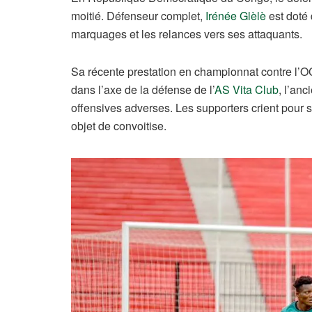
moitié. Défenseur complet,
Irénée Glèlè
est doté 
marquages et les relances vers ses attaquants.
Sa récente prestation en championnat contre l’OC
dans l’axe de la défense de l’
AS Vita Club
, l’an
offensives adverses. Les supporters crient pour s
objet de convoitise.