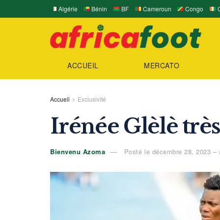
Algérie
Bénin
BF
Cameroun
Congo
C
ACCUEIL
MERCATO
Accueil
Exclusivité
Irénée Glèlè trè
Bienvenu Azoma
Posté le décembre 28, 2023 – ac