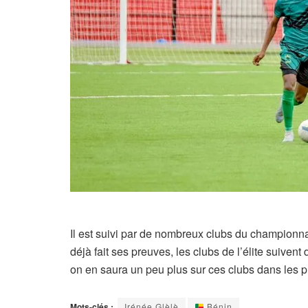
Il est suivi par de nombreux clubs du championnat
déjà fait ses preuves, les clubs de l’élite suive
on en saura un peu plus sur ces clubs dans les p
Mots-clés :
Irénée Glèlè
Bénin