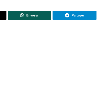
Envoyer
Partager