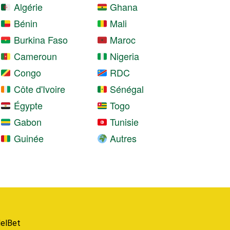
Algérie
Ghana
Bénin
Mali
Burkina Faso
Maroc
Cameroun
Nigeria
Congo
RDC
Côte d'Ivoire
Sénégal
Égypte
Togo
Gabon
Tunisie
Guinée
Autres
elBet