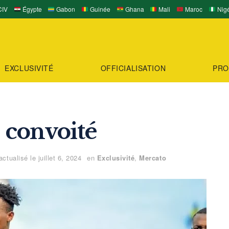
IV
Égypte
Gabon
Guinée
Ghana
Mali
Maroc
Nigé
EXCLUSIVITÉ
OFFICIALISATION
PRO
s convoité
tualisé le juillet 6, 2024
en
Exclusivité
,
Mercato