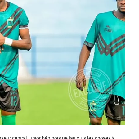
ur central junior béninois ne fait plus les choses à