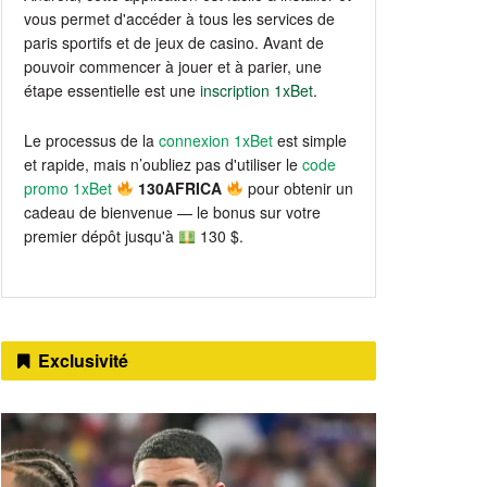
vous permet d'accéder à tous les services de
paris sportifs et de jeux de casino. Avant de
pouvoir commencer à jouer et à parier, une
étape essentielle est une
inscription 1xBet
.
Le processus de la
connexion 1xBet
est simple
et rapide, mais n’oubliez pas d'utiliser le
code
promo 1xBet
130AFRICA
pour obtenir un
cadeau de bienvenue — le bonus sur votre
premier dépôt jusqu'à
130 $.
Exclusivité