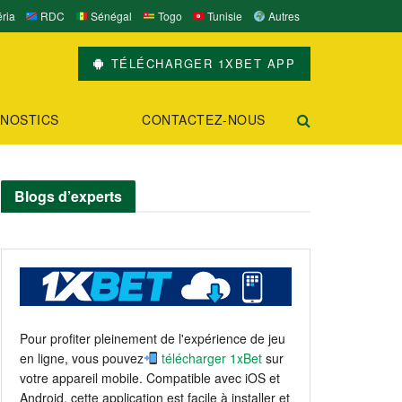
ria
RDC
Sénégal
Togo
Tunisie
Autres
TÉLÉCHARGER 1XBET APP
NOSTICS
CONTACTEZ-NOUS
Blogs d’experts
Pour profiter pleinement de l'expérience de jeu
en ligne, vous pouvez
télécharger 1xBet
sur
votre appareil mobile. Compatible avec iOS et
Android, cette application est facile à installer et