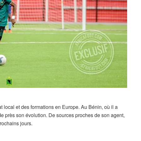
 local et des formations en Europe. Au Bénin, où il a
nt de près son évolution. De sources proches de son agent,
rochains jours.