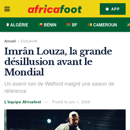
APP
ALGÉRIE
BÉNIN
BF
CAMEROUN
Accueil
Exclusivité
Imrân Louza, la grande
désillusion avant le
Mondial
Un avenir loin de Watford malgré une saison de
référence
L'équipe Africafoot
Posté le juin 1, 2026