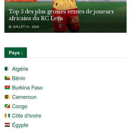
Top 5 des plus grosses ventes de joueurs
africains du RC Lens
JUILLET 31, 2026
Pays :
Algérie
Bénin
Burkina Faso
Cameroun
Congo
Côte d'Ivoire
Égypte