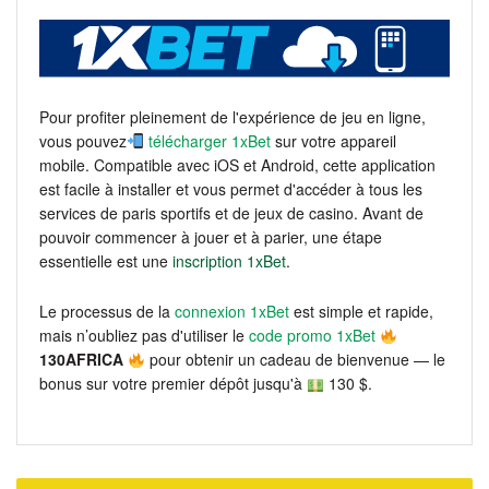
Pour profiter pleinement de l'expérience de jeu en ligne,
vous pouvez
télécharger 1xBet
sur votre appareil
mobile. Compatible avec iOS et Android, cette application
est facile à installer et vous permet d'accéder à tous les
services de paris sportifs et de jeux de casino. Avant de
pouvoir commencer à jouer et à parier, une étape
essentielle est une
inscription 1xBet
.
Le processus de la
connexion 1xBet
est simple et rapide,
mais n’oubliez pas d'utiliser le
code promo 1xBet
130AFRICA
pour obtenir un cadeau de bienvenue — le
bonus sur votre premier dépôt jusqu'à
130 $.