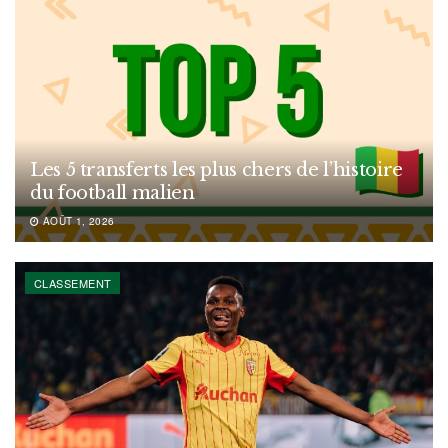
Les 5 transferts les plus chers de l’histoire
du football malien
AOÛT 1, 2026
CLASSEMENT