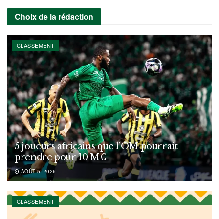
Choix de la rédaction
CLASSEMENT
5 joueurs africains que l’OM pourrait
prendre pour 10 M€
AOÛT 5, 2026
CLASSEMENT