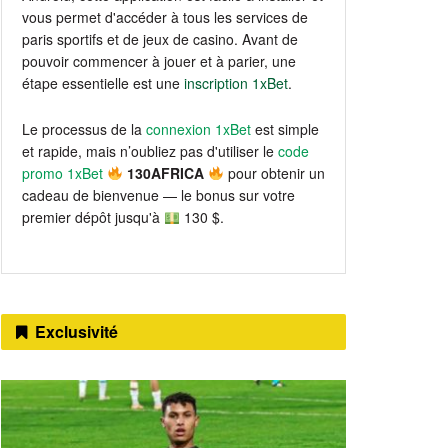
vous permet d'accéder à tous les services de
paris sportifs et de jeux de casino. Avant de
pouvoir commencer à jouer et à parier, une
étape essentielle est une
inscription 1xBet
.
Le processus de la
connexion 1xBet
est simple
et rapide, mais n’oubliez pas d'utiliser le
code
promo 1xBet
130AFRICA
pour obtenir un
cadeau de bienvenue — le bonus sur votre
premier dépôt jusqu'à
130 $.
Exclusivité