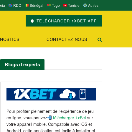
ria
RDC
Sénégal
Togo
Tunisie
Autres
TÉLÉCHARGER 1XBET APP
NOSTICS
CONTACTEZ-NOUS
Blogs d’experts
Pour profiter pleinement de l'expérience de jeu
en ligne, vous pouvez
télécharger 1xBet
sur
votre appareil mobile. Compatible avec iOS et
Android, cette application est facile à installer et