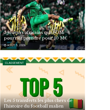
5 joueurs africains que l’OM
pourrait prendre pour 10 M€
AOÛT 5, 2026
CLASSEMENT
Les 5 transferts les plus chers de
l’histoire du football malien