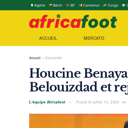
Algérie
Bénin
BF
Cameroun
Congo
C
ACCUEIL
MERCATO
Accueil
Exclusivité
Houcine Benayad
Belouizdad et r
L'équipe Africafoot
Posté le juillet 10, 2025
en