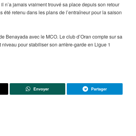
 il n’a jamais vraiment trouvé sa place depuis son retour
s été retenu dans les plans de l’entraîneur pour la saison
tif de Benayada avec le MCO. Le club d’Oran compte sur sa
 niveau pour stabiliser son arrière-garde en Ligue 1
Envoyer
Partager