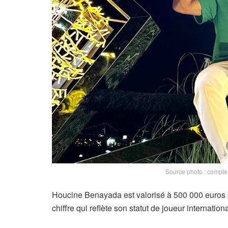
Source photo : compt
Houcine Benayada est valorisé à 500 000 euros
chiffre qui reflète son statut de joueur internation