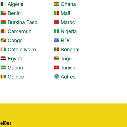
Algérie
Ghana
Bénin
Mali
Burkina Faso
Maroc
Cameroun
Nigeria
Congo
RDC
Côte d'Ivoire
Sénégal
Égypte
Togo
Gabon
Tunisie
Guinée
Autres
elBet