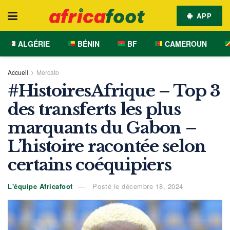
APP
ALGÉRIE
BÉNIN
BF
CAMEROUN
Accueil
Mercato
#HistoiresAfrique – Top 3
des transferts les plus
marquants du Gabon –
L’histoire racontée selon
certains coéquipiers
L'équipe Africafoot
Posté le décembre 18, 2024