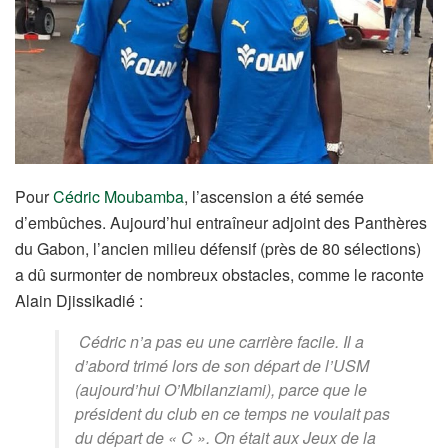
Pour
Cédric Moubamba
, l’ascension a été semée
d’embûches. Aujourd’hui entraîneur adjoint des Panthères
du Gabon, l’ancien milieu défensif (près de 80 sélections)
a dû surmonter de nombreux obstacles, comme le raconte
Alain Djissikadié :
Cédric n’a pas eu une carrière facile. Il a
d’abord trimé lors de son départ de l’USM
(aujourd’hui O’Mbilanziami), parce que le
président du club en ce temps ne voulait pas
du départ de « C ». On était aux Jeux de la