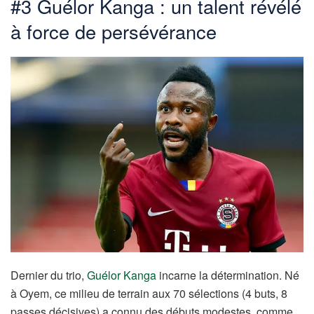
#3 Guélor Kanga : un talent révélé
à force de persévérance
Dernier du trio,
Guélor Kanga
incarne la détermination. Né
à Oyem, ce milieu de terrain aux 70 sélections (4 buts, 8
passes décisives) a connu des débuts modestes, comme