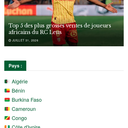
Top 5 des plus grosses ventes de joueurs
africains du RC Lens
JUILLET 31, 2026
Pays :
Algérie
Bénin
Burkina Faso
Cameroun
Congo
Côte d'Ivoire