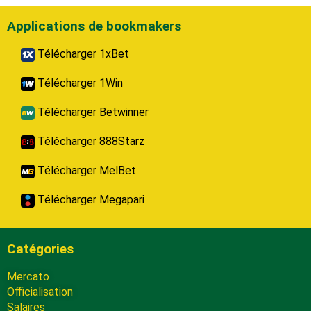
Applications de bookmakers
Télécharger 1xBet
Télécharger 1Win
Télécharger Betwinner
Télécharger 888Starz
Télécharger MelBet
Télécharger Megapari
Catégories
Mercato
Officialisation
Salaires