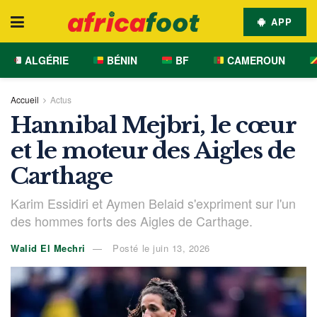
APP
ALGÉRIE
BÉNIN
BF
CAMEROUN
Accueil
Actus
Hannibal Mejbri, le cœur
et le moteur des Aigles de
Carthage
Karim Essidiri et Aymen Belaid s'expriment sur l'un
des hommes forts des Aigles de Carthage.
Walid El Mechri
Posté le juin 13, 2026