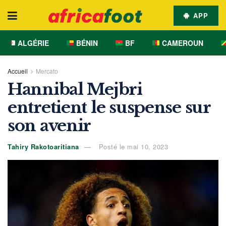
APP
ALGÉRIE
BÉNIN
BF
CAMEROUN
Accueil
Mercato
Hannibal Mejbri
entretient le suspense sur
son avenir
Tahiry Rakotoaritiana
Posté le mai 10, 2023