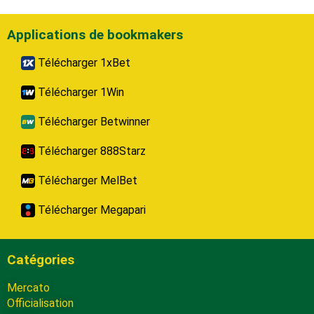
Applications de bookmakers
Télécharger 1xBet
Télécharger 1Win
Télécharger Betwinner
Télécharger 888Starz
Télécharger MelBet
Télécharger Megapari
Catégories
Mercato
Officialisation