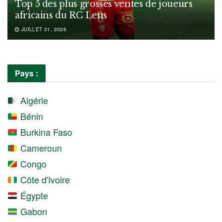
Top 5 des plus grosses ventes de joueurs
africains du RC Lens
JUILLET 31, 2026
Pays :
Algérie
Bénin
Burkina Faso
Cameroun
Congo
Côte d'Ivoire
Égypte
Gabon