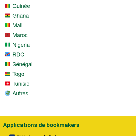
Guinée
Ghana
Mali
Maroc
Nigeria
RDC
Sénégal
Togo
Tunisie
Autres
Applications de bookmakers