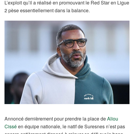
L’exploit qu’il a réalisé en promouvant le Red Star en Ligue
2 pèse essentiellement dans la balance.
Annoncé dernièrement pour prendre la place de
Aliou
Cissé
en équipe nationale, le natif de Suresnes n’est pas