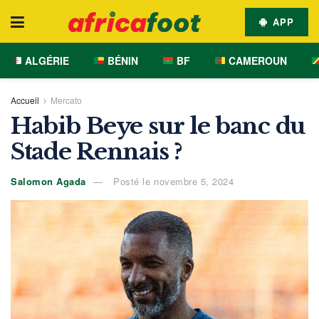
APP
ALGÉRIE
BÉNIN
BF
CAMEROUN
Accueil
Mercato
Habib Beye sur le banc du
Stade Rennais ?
Salomon Agada
Posté le novembre 5, 2024