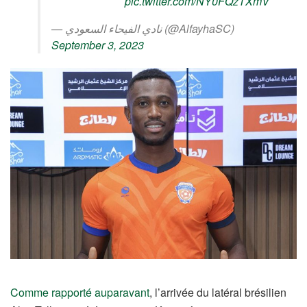
pic.twitter.com/NY0FQzTXmV
— نادي الفيحاء السعودي (@AlfayhaSC)
September 3, 2023
Comme rapporté auparavant
, l’arrivée du latéral brésilien