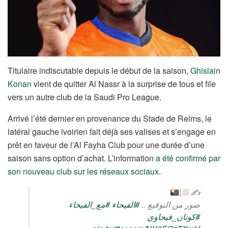
Titulaire indiscutable depuis le début de la saison,
Ghislain
Konan
vient de quitter Al Nassr à la surprise de tous et file
vers un autre club de la Saudi Pro League.
Arrivé l’été dernier en provenance du Stade de Reims, le
latéral gauche ivoirien fait déjà ses valises et s’engage en
prêt en faveur de l’Al Fayha Club pour une durée d’une
saison sans option d’achat. L’information
a été confirmé par
son nouveau club sur les réseaux sociaux
.
|
✍
صور من التوقيع ..
#الفيحاء
#مع_الفيحاء
#كونان_فيحاوي