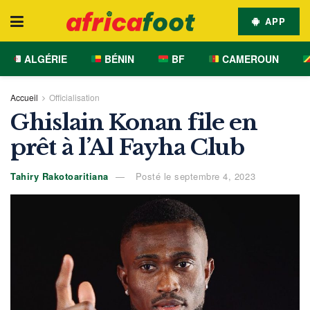
APP
ALGÉRIE
BÉNIN
BF
CAMEROUN
Accueil
Officialisation
Ghislain Konan file en
prêt à l’Al Fayha Club
Tahiry Rakotoaritiana
Posté le septembre 4, 2023