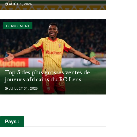
AOÛT 1, 2026
CLASSEMENT
Top 5 des plus grosses ventes de
joueurs africains du RC Lens
JUILLET 31, 2026
Pays :