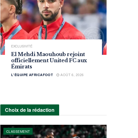
EXCLUSIVITÉ
El Mehdi Maouhoub rejoint
officiellement United FC aux
Émirats
AOÛT 6, 2026
L'ÉQUIPE AFRICAFOOT
Choix de la rédaction
CLASSEMENT