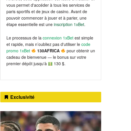
vous permet d'accéder à tous les services de
paris sportifs et de jeux de casino. Avant de
pouvoir commencer à jouer et à parier, une
étape essentielle est une
inscription 1xBet
.
Le processus de la
connexion 1xBet
est simple
et rapide, mais n’oubliez pas d'utiliser le
code
promo 1xBet
130AFRICA
pour obtenir un
cadeau de bienvenue — le bonus sur votre
premier dépôt jusqu'à
130 $.
Exclusivité