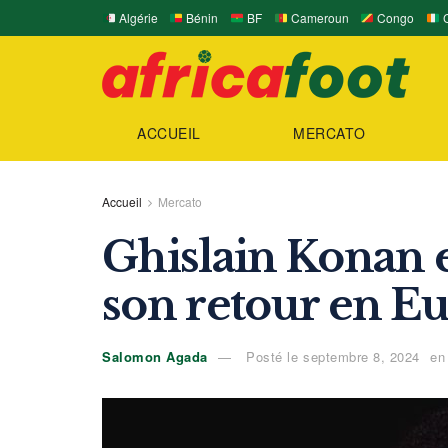
Algérie
Bénin
BF
Cameroun
Congo
C
ACCUEIL
MERCATO
Accueil
Mercato
Ghislain Konan e
son retour en Eu
Salomon Agada
Posté le septembre 8, 2024
en