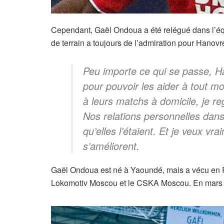
Cependant, Gaël Ondoua a été relégué dans l’équi
de terrain a toujours de l’admiration pour Hanovr
Peu importe ce qui se passe, H
pour pouvoir les aider à tout m
à leurs matchs à domicile, je reg
Nos relations personnelles dans 
qu’elles l’étaient. Et je veux vr
s’améliorent.
Gaël Ondoua est né à Yaoundé, mais a vécu en Rus
Lokomotiv Moscou et le CSKA Moscou. En mars 2