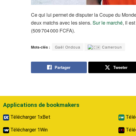
Ce qui lui permet de disputer la Coupe du Monde au
deux matchs avec les siens.
Sur le marché
, il e
(509 704 000 FCFA).
Mots-clés :
Gaël Ondoua
Cameroun
Partager
Tweeter
Applications de bookmakers
Télécharger 1xBet
Télé
Télécharger 1Win
Télé