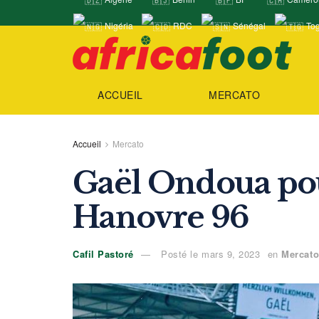
Nigéria
RDC
Sénégal
To
ACCUEIL
MERCATO
Accueil
Mercato
Gaël Ondoua pous
Hanovre 96
Cafil Pastoré
Posté le mars 9, 2023
en
Mercat