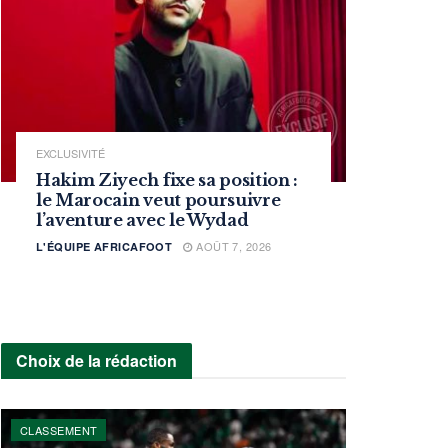
EXCLUSIVITÉ
Hakim Ziyech fixe sa position :
le Marocain veut poursuivre
l’aventure avec le Wydad
AOÛT 7, 2026
L'ÉQUIPE AFRICAFOOT
Choix de la rédaction
CLASSEMENT