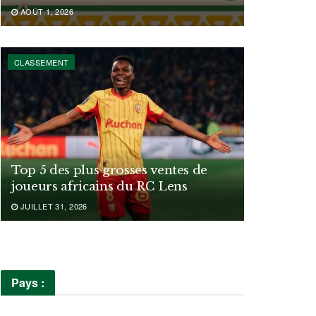
AOÛT 1, 2026
CLASSEMENT
Top 5 des plus grosses ventes de
joueurs africains du RC Lens
JUILLET 31, 2026
Pays :