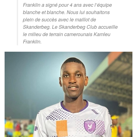
Franklin a signé pour 4 ans avec l’équipe
blanche et blanche. Nous lui souhaitons
plein de succès avec le maillot de
Skanderbeg. Le Skanderbeg Club accueille
le milieu de terrain camerounais Kamleu
Franklin.