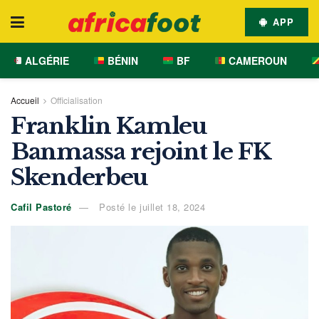
APP
ALGÉRIE
BÉNIN
BF
CAMEROUN
Accueil
Officialisation
Franklin Kamleu
Banmassa rejoint le FK
Skenderbeu
Cafil Pastoré
Posté le juillet 18, 2024