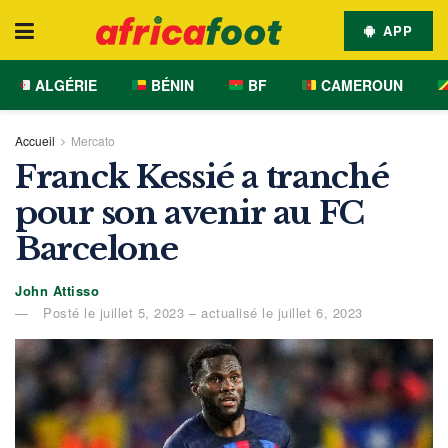
APP
ALGÉRIE
BÉNIN
BF
CAMEROUN
Accueil
Mercato
Franck Kessié a tranché
pour son avenir au FC
Barcelone
John Attisso
Posté le juillet 5, 2023 – actualisé le juillet 6, 2023