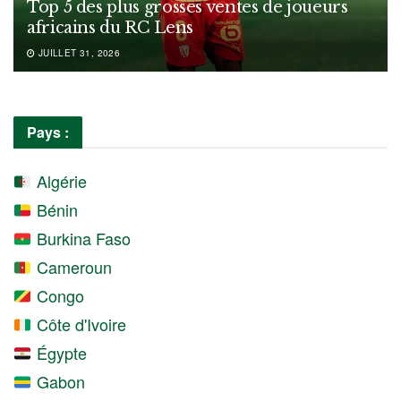
Top 5 des plus grosses ventes de joueurs
africains du RC Lens
JUILLET 31, 2026
Pays :
Algérie
Bénin
Burkina Faso
Cameroun
Congo
Côte d'Ivoire
Égypte
Gabon