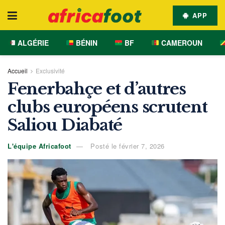
APP
ALGÉRIE
BÉNIN
BF
CAMEROUN
Accueil
Exclusivité
Fenerbahçe et d’autres
clubs européens scrutent
Saliou Diabaté
L'équipe Africafoot
Posté le février 7, 2026