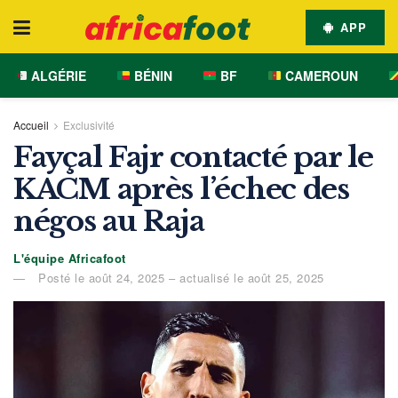
APP
ALGÉRIE
BÉNIN
BF
CAMEROUN
Accueil
Exclusivité
Fayçal Fajr contacté par le
KACM après l’échec des
négos au Raja
L'équipe Africafoot
Posté le août 24, 2025 – actualisé le août 25, 2025