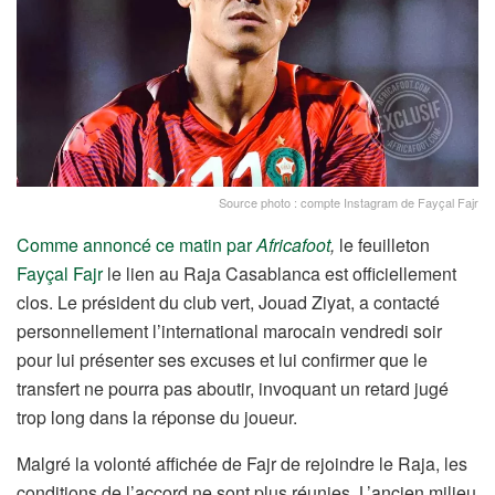
Source photo : compte Instagram de Fayçal Fajr
Comme annoncé ce matin par
Africafoot
,
le feuilleton
Fayçal Fajr
le lien au Raja Casablanca est officiellement
clos. Le président du club vert, Jouad Ziyat, a contacté
personnellement l’international marocain vendredi soir
pour lui présenter ses excuses et lui confirmer que le
transfert ne pourra pas aboutir, invoquant un retard jugé
trop long dans la réponse du joueur.
Malgré la volonté affichée de Fajr de rejoindre le Raja, les
conditions de l’accord ne sont plus réunies. L’ancien milieu