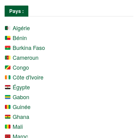
Pays :
Algérie
Bénin
Burkina Faso
Cameroun
Congo
Côte d'Ivoire
Égypte
Gabon
Guinée
Ghana
Mali
Maroc