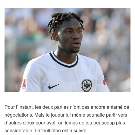
Pour l’instant, les deux parties n’ont pas encore entamé de
négociations. Mais le joueur lui même souhaite partir vers
d’autres cieux pour avoir un temps de jeu beaucoup plus
considérable. Le feuilleton est à suivre.