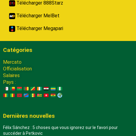
Télécharger 888Starz
Télécharger MelBet
Télécharger Megapari
Catégories
Mercato
Officialisation
Salaires
Pays :
Dernières nouvelles
Félix Sánchez : 5 choses que vous ignorez sur le favori pour
succéder à Petkovic