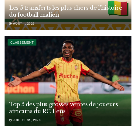
Les 5 transferts les plus chers de l’histoire
du football malien
AOÛT 1, 2026
CLASSEMENT
Top 5 des plus grosses ventes de joueurs
africains du RC Lens
JUILLET 31, 2026