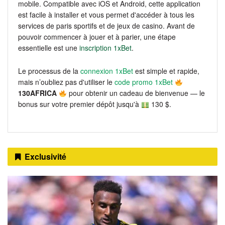
mobile. Compatible avec iOS et Android, cette application
est facile à installer et vous permet d'accéder à tous les
services de paris sportifs et de jeux de casino. Avant de
pouvoir commencer à jouer et à parier, une étape
essentielle est une
inscription 1xBet
.
Le processus de la
connexion 1xBet
est simple et rapide,
mais n’oubliez pas d'utiliser le
code promo 1xBet
130AFRICA
pour obtenir un cadeau de bienvenue — le
bonus sur votre premier dépôt jusqu'à
130 $.
Exclusivité