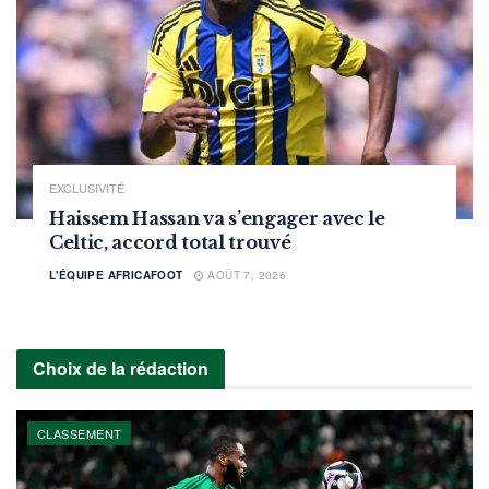
EXCLUSIVITÉ
Haissem Hassan va s’engager avec le
Celtic, accord total trouvé
L'ÉQUIPE AFRICAFOOT
AOÛT 7, 2026
Choix de la rédaction
CLASSEMENT