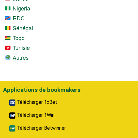
Nigeria
RDC
Sénégal
Togo
Tunisie
Autres
Applications de bookmakers
Télécharger 1xBet
Télécharger 1Win
Télécharger Betwinner