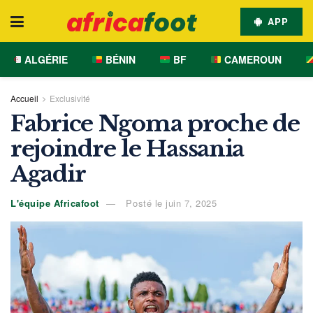
APP
ALGÉRIE
BÉNIN
BF
CAMEROUN
Accueil
Exclusivité
Fabrice Ngoma proche de
rejoindre le Hassania
Agadir
L'équipe Africafoot
Posté le juin 7, 2025