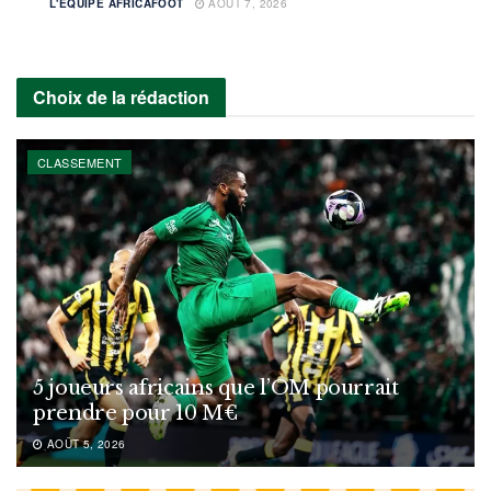
L'ÉQUIPE AFRICAFOOT
AOÛT 7, 2026
Choix de la rédaction
CLASSEMENT
5 joueurs africains que l’OM pourrait
prendre pour 10 M€
AOÛT 5, 2026