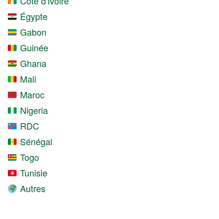
Côte d'Ivoire
Égypte
Gabon
Guinée
Ghana
Mali
Maroc
Nigeria
RDC
Sénégal
Togo
Tunisie
Autres