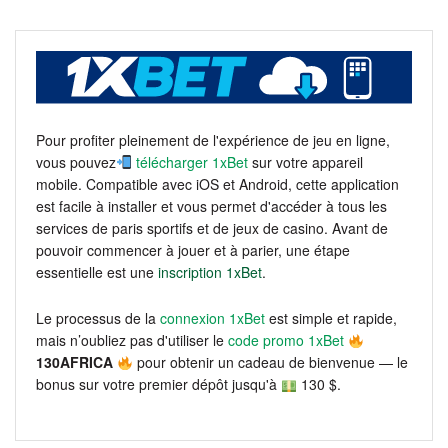
Pour profiter pleinement de l'expérience de jeu en ligne,
vous pouvez
télécharger 1xBet
sur votre appareil
mobile. Compatible avec iOS et Android, cette application
est facile à installer et vous permet d'accéder à tous les
services de paris sportifs et de jeux de casino. Avant de
pouvoir commencer à jouer et à parier, une étape
essentielle est une
inscription 1xBet
.
Le processus de la
connexion 1xBet
est simple et rapide,
mais n’oubliez pas d'utiliser le
code promo 1xBet
130AFRICA
pour obtenir un cadeau de bienvenue — le
bonus sur votre premier dépôt jusqu'à
130 $.