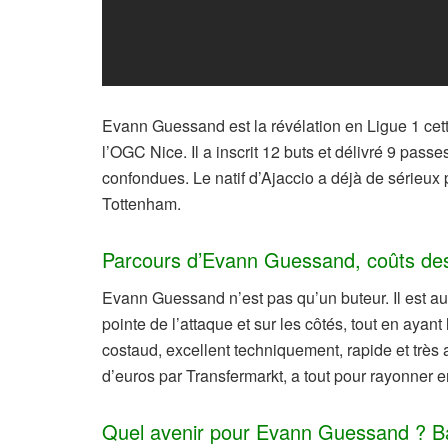
Evann Guessand est la révélation en Ligue 1 cette
l’OGC Nice. Il a inscrit 12 buts et délivré 9 pass
confondues. Le natif d’Ajaccio a déjà de sérieux
Tottenham.
Parcours d’Evann Guessand, coûts des 
Evann Guessand n’est pas qu’un buteur. Il est auss
pointe de l’attaque et sur les côtés, tout en ayan
costaud, excellent techniquement, rapide et très 
d’euros par Transfermarkt, a tout pour rayonner 
Quel avenir pour Evann Guessand ? Ba