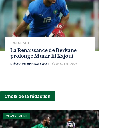
EXCLUSIVITÉ
La Renaissance de Berkane
prolonge Munir El Kajoui
AOÛT 9, 2026
L'ÉQUIPE AFRICAFOOT
Choix de la rédaction
CLASSEMENT