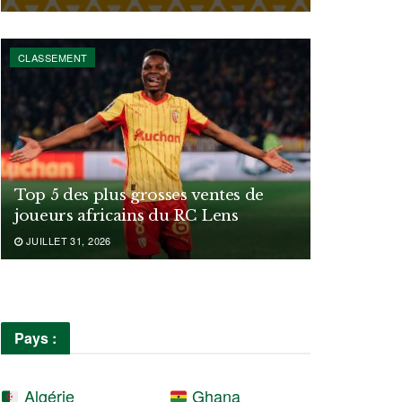
CLASSEMENT
Top 5 des plus grosses ventes de
joueurs africains du RC Lens
JUILLET 31, 2026
Pays :
Algérie
Ghana