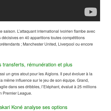
 saison. L’attaquant international ivoirien flambe avec
es décisives en 40 apparitions toutes compétitions
 prétendants ; Manchester United, Liverpool ou encore
transferts, rémunération et plus
i un gros atout pour les Aiglons. Il peut évoluer à la
t la même influence sur le jeu de son équipe. Grand,
agile dans ses dribbles, l’Eléphant, évalué à 25 millions
en Premier League.
kari Koné analyse ses options