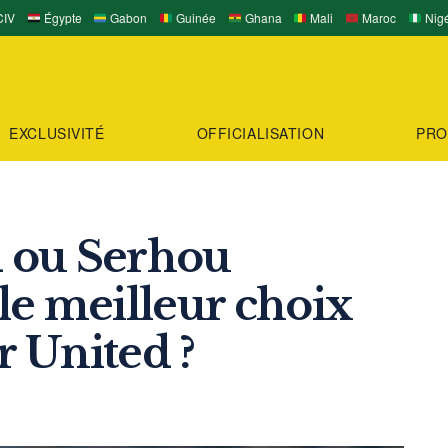
IV
Égypte
Gabon
Guinée
Ghana
Mali
Maroc
Nigé
EXCLUSIVITÉ
OFFICIALISATION
PRO
 ou Serhou
 le meilleur choix
 United ?