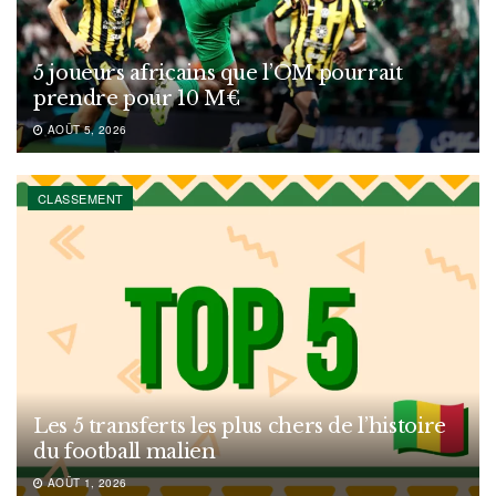
5 joueurs africains que l’OM pourrait
prendre pour 10 M€
AOÛT 5, 2026
CLASSEMENT
Les 5 transferts les plus chers de l’histoire
du football malien
AOÛT 1, 2026