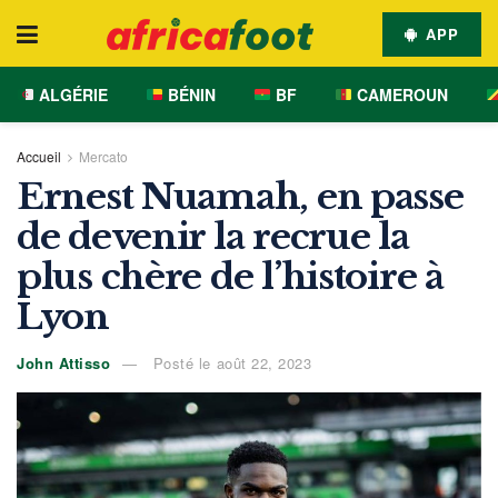
APP
ALGÉRIE
BÉNIN
BF
CAMEROUN
Accueil
Mercato
Ernest Nuamah, en passe
de devenir la recrue la
plus chère de l’histoire à
Lyon
John Attisso
Posté le août 22, 2023