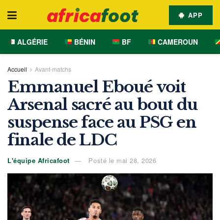
APP
ALGÉRIE
BÉNIN
BF
CAMEROUN
Accueil
Avant-matchs
Emmanuel Eboué voit
Arsenal sacré au bout du
suspense face au PSG en
finale de LDC
L'équipe Africafoot
Posté le mai 28, 2026